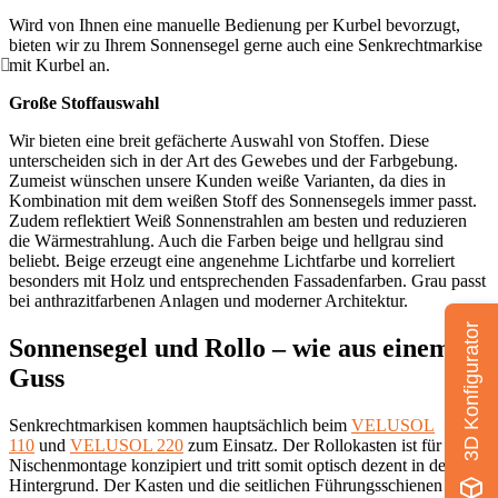
Wird von Ihnen eine manuelle Bedienung per Kurbel bevorzugt,
bieten wir zu Ihrem Sonnensegel gerne auch eine Senkrechtmarkise
mit Kurbel an.
Große Stoffauswahl
Wir bieten eine breit gefächerte Auswahl von Stoffen. Diese
unterscheiden sich in der Art des Gewebes und der Farbgebung.
Zumeist wünschen unsere Kunden weiße Varianten, da dies in
Kombination mit dem weißen Stoff des Sonnensegels immer passt.
Zudem reflektiert Weiß Sonnenstrahlen am besten und reduzieren
die Wärmestrahlung. Auch die Farben beige und hellgrau sind
beliebt. Beige erzeugt eine angenehme Lichtfarbe und korreliert
besonders mit Holz und entsprechenden Fassadenfarben. Grau passt
bei anthrazitfarbenen Anlagen und moderner Architektur.
3D Konfigurator
Sonnensegel und Rollo – wie aus einem
Guss
Senkrechtmarkisen kommen hauptsächlich beim
VELUSOL
110
und
VELUSOL 220
zum Einsatz. Der Rollokasten ist für eine
Nischenmontage konzipiert und tritt somit optisch dezent in den
Hintergrund. Der Kasten und die seitlichen Führungsschienen