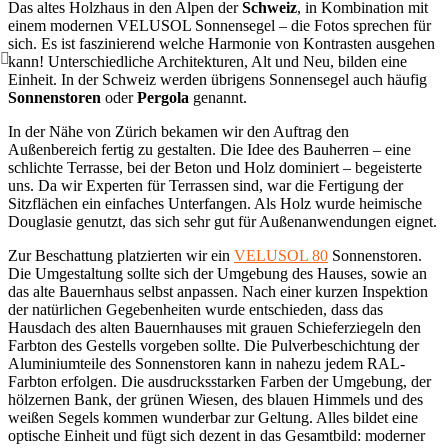
Das altes Holzhaus in den Alpen der
Schweiz
, in Kombination mit
einem modernen VELUSOL Sonnensegel – die Fotos sprechen für
sich. Es ist faszinierend welche Harmonie von Kontrasten ausgehen
kann! Unterschiedliche Architekturen, Alt und Neu, bilden eine
Einheit. In der Schweiz werden übrigens Sonnensegel auch häufig
Sonnenstoren
oder
Pergola
genannt.
In der Nähe von Zürich bekamen wir den Auftrag den
Außenbereich fertig zu gestalten. Die Idee des Bauherren – eine
schlichte Terrasse, bei der Beton und Holz dominiert – begeisterte
uns. Da wir Experten für Terrassen sind, war die Fertigung der
Sitzflächen ein einfaches Unterfangen. Als Holz wurde heimische
Douglasie genutzt, das sich sehr gut für Außenanwendungen eignet.
Zur Beschattung platzierten wir ein
VELUSOL 80
Sonnenstoren.
Die Umgestaltung sollte sich der Umgebung des Hauses, sowie an
das alte Bauernhaus selbst anpassen. Nach einer kurzen Inspektion
der natürlichen Gegebenheiten wurde entschieden, dass das
Hausdach des alten Bauernhauses mit grauen Schieferziegeln den
Farbton des Gestells vorgeben sollte. Die Pulverbeschichtung der
Aluminiumteile des Sonnenstoren kann in nahezu jedem RAL-
Farbton erfolgen. Die ausdrucksstarken Farben der Umgebung, der
hölzernen Bank, der grünen Wiesen, des blauen Himmels und des
weißen Segels kommen wunderbar zur Geltung. Alles bildet eine
optische Einheit und fügt sich dezent in das Gesamtbild: moderner