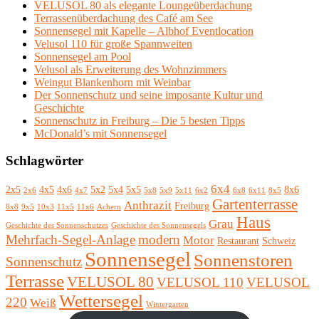
VELUSOL 80 als elegante Loungeüberdachung
Terrassenüberdachung des Café am See
Sonnensegel mit Kapelle – Albhof Eventlocation
Velusol 110 für große Spannweiten
Sonnensegel am Pool
Velusol als Erweiterung des Wohnzimmers
Weingut Blankenhorn mit Weinbar
Der Sonnenschutz und seine imposante Kultur und
Geschichte
Sonnenschutz in Freiburg – Die 5 besten Tipps
McDonald’s mit Sonnensegel
Schlagwörter
6x4
2x5
4x5
4x6
5x2
5x4
5x5
8x6
2x6
4x7
5x8
5x9
5x11
6x2
6x8
6x11
8x5
Gartenterrasse
Anthrazit
Freiburg
8x8
9x5
10x3
11x5
11x6
Achern
Haus
Grau
Geschichte des Sonnenschutzes
Geschichte des Sonnensegels
Mehrfach-Segel-Anlage
modern
Motor
Restaurant
Schweiz
Sonnensegel
Sonnenstoren
Sonnenschutz
Terrasse
VELUSOL 80
VELUSOL 110
VELUSOL
Wettersegel
220
Weiß
Wintergarten